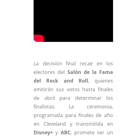
La decisión final recae en los
electores del
Salón de la Fama
del Rock and Roll
, quienes
emitirán sus votos hasta finales
de abril para determinar los
finalistas. La ceremonia,
programada para finales de año
en Cleveland y transmitida en
Disney+
y
ABC
, promete ser un