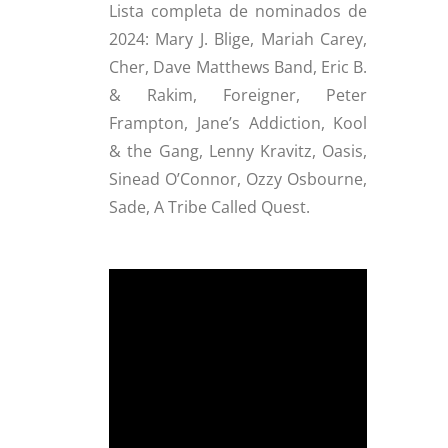
Lista completa de nominados de
2024: Mary J. Blige, Mariah Carey,
Cher, Dave Matthews Band, Eric B.
& Rakim, Foreigner, Peter
Frampton, Jane’s Addiction, Kool
& the Gang, Lenny Kravitz, Oasis,
Sinead O’Connor, Ozzy Osbourne,
Sade, A Tribe Called Quest.