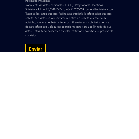
Política de Privacidad
.
Tratamiento de datos personales (LOPD): Responsable: Identidad:
Totalisimo S.L. – ES/B-18616144, +34917261039, general@totalisimo.com.
Tratamos los datos que nos facilita para ampliarle la información que nos
solicita. Sus datos se conservarán mientras no solicite el cese de la
actividad, y no se cederán a terceros. Al enviar esta solicitud usted se
declara informado y da su consentimiento para este uso limitado de sus
datos. Usted tiene derecho a acceder, rectificar o solicitar la supresión de
sus datos.
© 2026
Totalisimo
S.L. -
Shows.Events.Artists